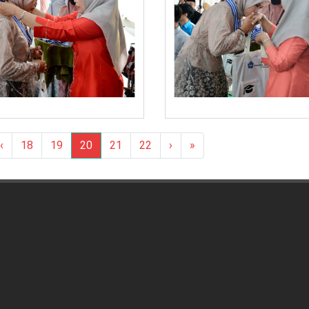
‹
18
19
20
21
22
›
»