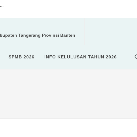
..
a kegiatan ROHIS...
abupaten Tangerang Provinsi Banten
U (SPMB)...
SPMB 2026
INFO KELULUSAN TAHUN 2026