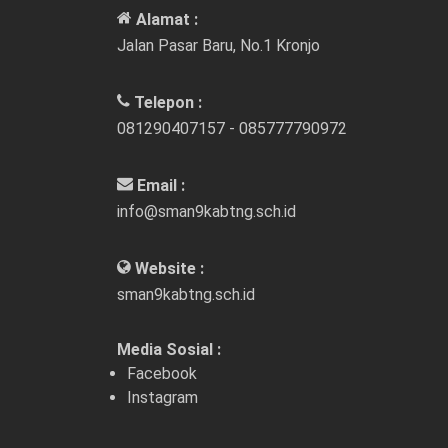
Alamat :
Jalan Pasar Baru, No.1 Kronjo
Telepon :
081290407157 - 085777790972
Email :
info@sman9kabtng.sch.id
Website :
sman9kabtng.sch.id
Media Sosial :
Facebook
Instagram