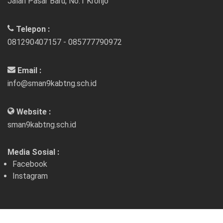
Jalan Pasar Baru, No.1 Kronjo
Telepon :
081290407157 - 085777790972
Email :
info@sman9kabtng.sch.id
Website :
sman9kabtng.sch.id
Media Sosial :
Facebook
Instagram