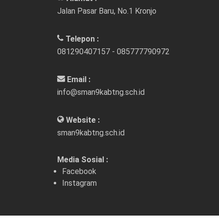
Jalan Pasar Baru, No.1 Kronjo
Telepon :
081290407157 - 085777790972
Email :
info@sman9kabtng.sch.id
Website :
sman9kabtng.sch.id
Media Sosial :
Facebook
Instagram