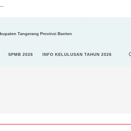
..
a kegiatan ROHIS...
abupaten Tangerang Provinsi Banten
U (SPMB)...
SPMB 2026
INFO KELULUSAN TAHUN 2026