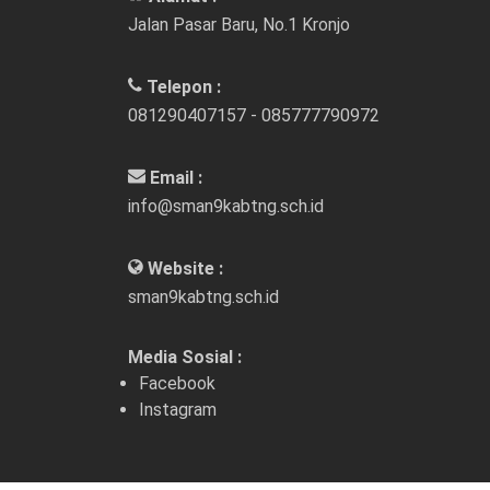
Jalan Pasar Baru, No.1 Kronjo
Telepon :
081290407157 - 085777790972
Email :
info@sman9kabtng.sch.id
Website :
sman9kabtng.sch.id
Media Sosial :
Facebook
Instagram