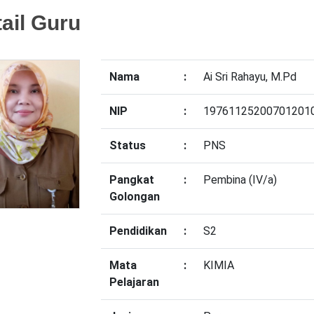
ail Guru
Nama
:
Ai Sri Rahayu, M.Pd
NIP
:
19761125200701201
Status
:
PNS
Pangkat
:
Pembina (IV/a)
Golongan
Pendidikan
:
S2
Mata
:
KIMIA
Pelajaran