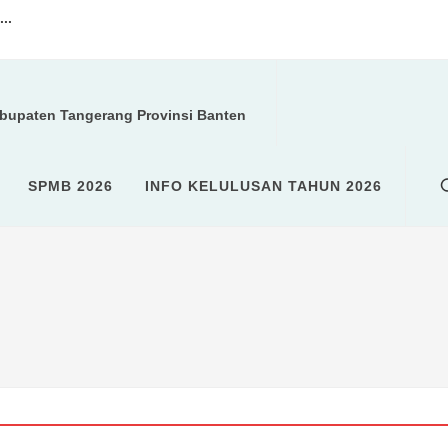
..
a kegiatan ROHIS...
abupaten Tangerang Provinsi Banten
U (SPMB)...
SPMB 2026
INFO KELULUSAN TAHUN 2026