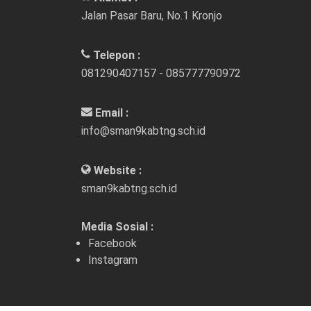
Jalan Pasar Baru, No.1 Kronjo
Telepon :
081290407157 - 085777790972
Email :
info@sman9kabtng.sch.id
Website :
sman9kabtng.sch.id
Media Sosial :
Facebook
Instagram