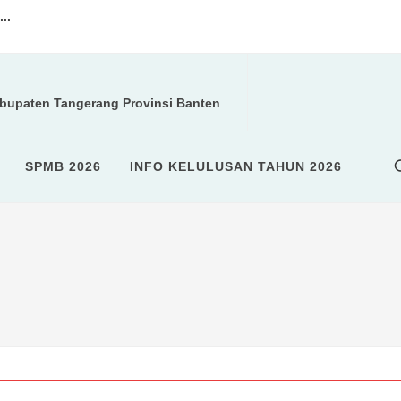
..
a kegiatan ROHIS...
abupaten Tangerang Provinsi Banten
U (SPMB)...
SPMB 2026
INFO KELULUSAN TAHUN 2026