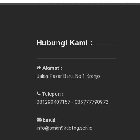
Hubungi Kami :
Alamat :
Jalan Pasar Baru, No.1 Kronjo
Telepon :
081290407157 - 085777790972
Email :
info@sman9kabtng.sch.id