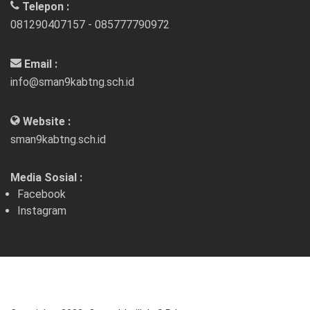
Telepon :
081290407157 - 085777790972
Email :
info@sman9kabtng.sch.id
Website :
sman9kabtng.sch.id
Media Sosial :
Facebook
Instagram