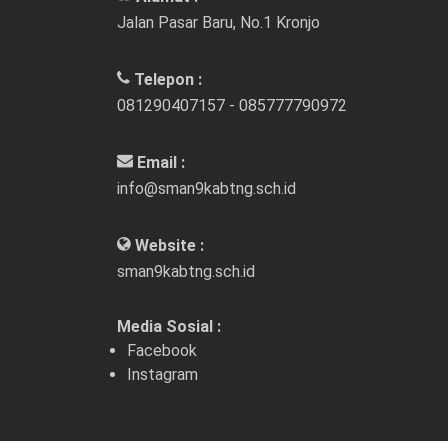
Jalan Pasar Baru, No.1 Kronjo
Telepon :
081290407157 - 085777790972
Email :
info@sman9kabtng.sch.id
Website :
sman9kabtng.sch.id
Media Sosial :
Facebook
Instagram