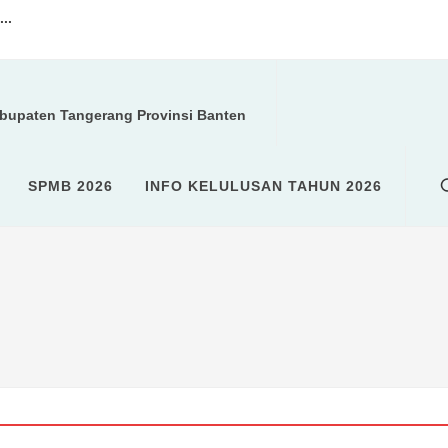
..
a kegiatan ROHIS...
abupaten Tangerang Provinsi Banten
U (SPMB)...
SPMB 2026
INFO KELULUSAN TAHUN 2026