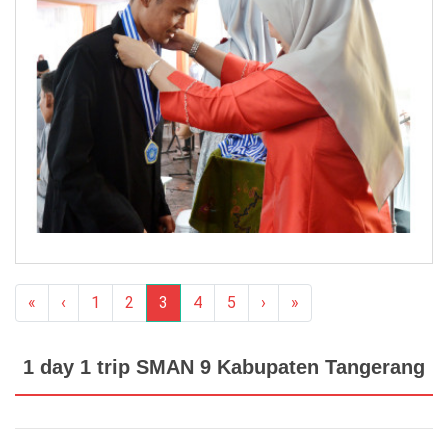
«
‹
1
2
3
4
5
›
»
1 day 1 trip SMAN 9 Kabupaten Tangerang