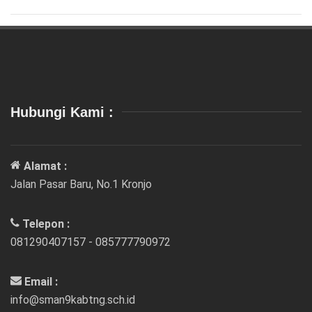
Hubungi Kami :
Alamat :
Jalan Pasar Baru, No.1 Kronjo
Telepon :
081290407157 - 085777790972
Email :
info@sman9kabtng.sch.id