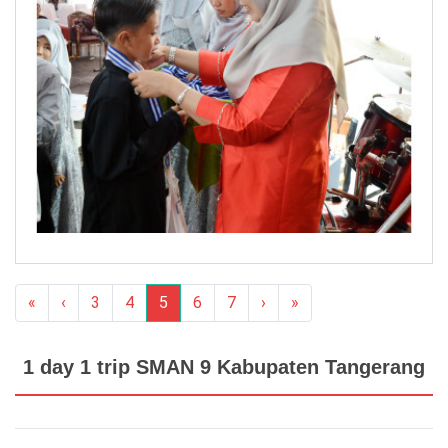
«
‹
3
4
5
6
7
›
»
1 day 1 trip SMAN 9 Kabupaten Tangerang