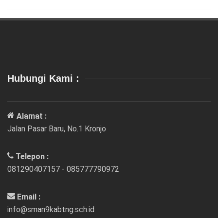
Hubungi Kami :
Alamat :
Jalan Pasar Baru, No.1 Kronjo
Telepon :
081290407157 - 085777790972
Email :
info@sman9kabtng.sch.id